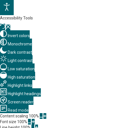
Accessibility Tools
Invert colors
Monochrome
Dark contrast
Light contrast
Low saturation
High saturation
Highlight links
Highlight headings
Screen reader
Read mode
Content scaling
100
%
Font size
100
%
Line height
100
%