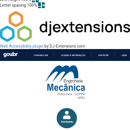
Letter spacing
100
%
Web Accessibility plugin
by DJ-Extensions.com
COMUNICA BR
ACESSO À INFORMAÇÃO
PARTICIPE
LEGISL
IR
PARA
O
CONTEÚDO