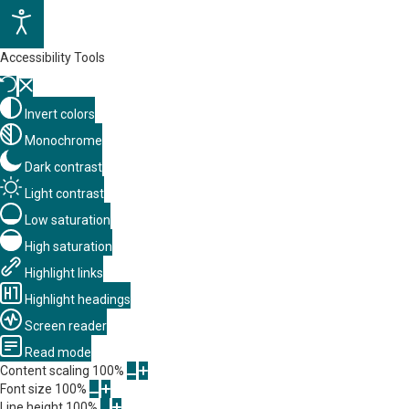
Accessibility Tools
Invert colors
Monochrome
Dark contrast
Light contrast
Low saturation
High saturation
Highlight links
Highlight headings
Screen reader
Read mode
Content scaling
100
%
Font size
100
%
Line height
100
%