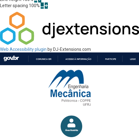
Letter spacing
100
%
Web Accessibility plugin
by DJ-Extensions.com
COMUNICA BR
ACESSO À INFORMAÇÃO
PARTICIPE
LEGISL
IR
PARA
O
CONTEÚDO