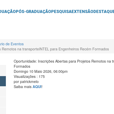
O
CONTEÚDO
DUAÇÃO
PÓS-GRADUAÇÃO
PESQUISA
EXTENSÃO
DESTAQU
rio de Eventos
tos Remotos na transporteINTEL para Engenheiros Recém Formados
Oportunidade: Inscrições Abertas para Projetos Remotos na
Formados
Domingo 10 Maio 2026, 06:00pm
Visualizações
: 175
por
patrickmelo
Saiba mais
AQUI
!