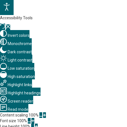
Accessibility Tools
Invert colors
Monochrome
Dark contrast
Light contrast
Low saturation
High saturation
Highlight links
Highlight headings
Screen reader
Read mode
Content scaling
100
%
Font size
100
%
Line height
100
%