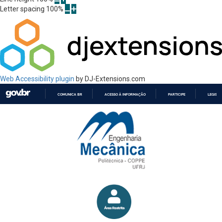
Letter spacing
100
%
Web Accessibility plugin
by DJ-Extensions.com
COMUNICA BR
ACESSO À INFORMAÇÃO
PARTICIPE
LEGISL
IR
PARA
O
CONTEÚDO