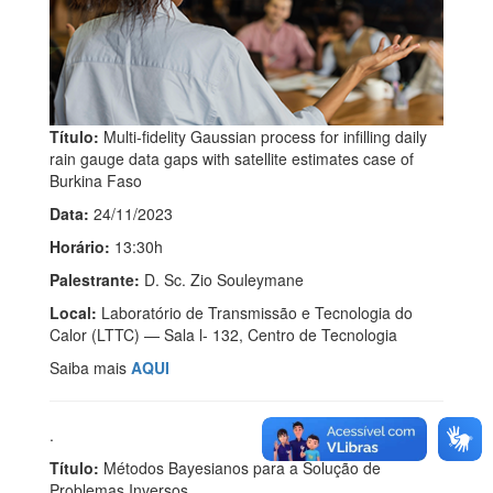
Título:
Multi-fidelity Gaussian process for infilling daily
rain gauge data gaps with satellite estimates case of
Burkina Faso
Data:
24/11/2023
Horário:
13:30h
Palestrante:
D. Sc. Zio Souleymane
Local:
Laboratório de Transmissão e Tecnologia do
Calor (LTTC) — Sala l- 132, Centro de Tecnologia
Saiba mais
AQUI
.
Título:
Métodos Bayesianos para a Solução de
Problemas Inversos