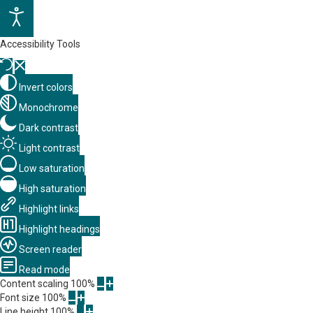
Accessibility Tools
Invert colors
Monochrome
Dark contrast
Light contrast
Low saturation
High saturation
Highlight links
Highlight headings
Screen reader
Read mode
Content scaling
100
%
Font size
100
%
Line height
100
%