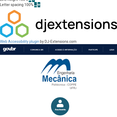
Letter spacing
100
%
Web Accessibility plugin
by DJ-Extensions.com
COMUNICA BR
ACESSO À INFORMAÇÃO
PARTICIPE
LEGISL
IR
PARA
O
CONTEÚDO