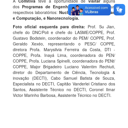
A
Comitiva
teve a oportunidade de
visitar
alguns
dos
Programas de Engenharia da COPPE
e seus
respectivos laboratórios:
Nuclear, Mecânica, Sistemas
e Computação, e Nanotecnologia.
Foto oficial esquerda para direita:
Prof. Su Jian,
chefe do DNC/Poli e chefe do LASME/COPPE, Prof.
Gustavo Bodstein, coordenador do PEM/ COPPE, Prof.
Geraldo Xexéo, representando o PESC/ COPPE,
diretora Profa. Marysilvia Ferreira da Costa, DTI -
COPPE, Profa. Inayá Lima, coordenadora do PEN/
COPPE, Profa. Luciana Spinelli, coordenadora do PENt/
COPPE, Major Brigadeiro Luciano Valentim Rechiuti,
diretor do Departamento de Ciência, Tecnologia &
inovação (DECTI), Cabo Samuel Batista de Souza,
Especialista no DECTI, Capitão Vanderlei Cristiano dos
Santos, Assistente Técnico no DECTI, Coronel Ilmar
Victor Marinho Barbosa, Assistente Técnico no DECTI.