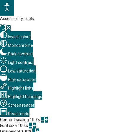
Accessibility Tools
Invert colors
Monochrome
Dark contrast
Light contrast
Low saturation
High saturation
Highlight links
Highlight headings
Screen reader
Read mode
Content scaling
100
%
Font size
100
%
Line height
100
%