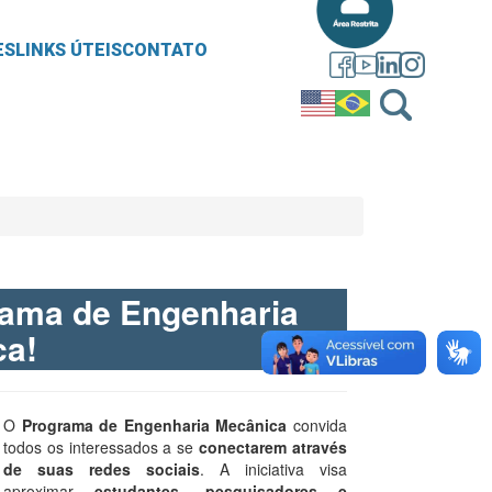
ES
LINKS ÚTEIS
CONTATO
rama de Engenharia
ca!
O
Programa de Engenharia Mecânica
convida
todos os interessados a se
conectarem através
de suas redes sociais
. A iniciativa visa
aproximar
estudantes, pesquisadores e