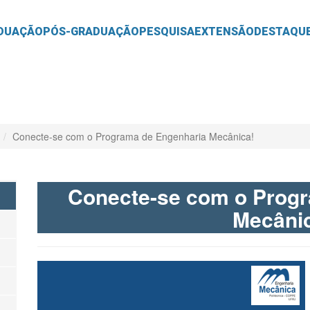
O
CONTEÚDO
DUAÇÃO
PÓS-GRADUAÇÃO
PESQUISA
EXTENSÃO
DESTAQU
Conecte-se com o Programa de Engenharia Mecânica!
Conecte-se com o Prog
Mecâni