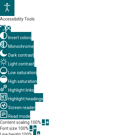
Accessibility Tools
Invert colors
Monochrome
Dark contrast
Light contrast
Low saturation
High saturation
Highlight links
Highlight headings
Screen reader
Read mode
Content scaling
100
%
Font size
100
%
Line height
100
%