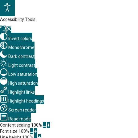
Accessibility Tools
Invert colors
Monochrome
Dark contrast
Light contrast
Low saturation
High saturation
Highlight links
Highlight headings
Screen reader
Read mode
Content scaling
100
%
Font size
100
%
Line height
100
%