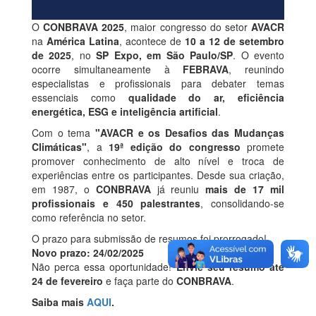
O
CONBRAVA 2025
, maior congresso do setor
AVACR
na
América Latina
, acontece de
10 a 12 de setembro
de 2025
, no
SP Expo, em São Paulo/SP
. O evento
ocorre simultaneamente à
FEBRAVA
, reunindo
especialistas e profissionais para debater temas
essenciais como
qualidade do ar, eficiência
energética, ESG e inteligência artificial
.
Com o tema
"AVACR e os Desafios das Mudanças
Climáticas"
, a
19ª edição do congresso
promete
promover conhecimento de alto nível e troca de
experiências entre os participantes. Desde sua criação,
em 1987, o
CONBRAVA
já reuniu
mais de 17 mil
profissionais e 450 palestrantes
, consolidando-se
como referência no setor.
O prazo para submissão de resumos foi prorrogado!
Novo prazo: 24/02/2025
Não perca essa oportunidade!
Envie seu resumo até
24 de fevereiro
e faça parte do
CONBRAVA
.
Saiba mais
AQUI
.