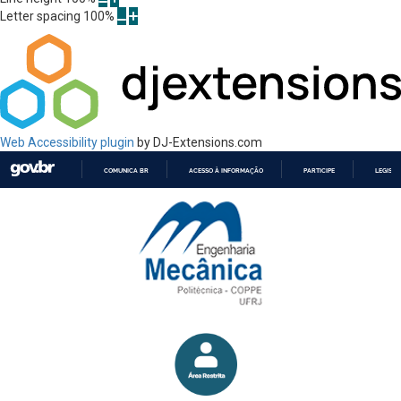
Letter spacing
100
%
Web Accessibility plugin
by DJ-Extensions.com
COMUNICA BR
ACESSO À INFORMAÇÃO
PARTICIPE
LEGISL
IR
PARA
O
CONTEÚDO