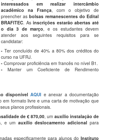
interessados em realizar intercâmbio
acadêmico na França
, com o objetivo de
preencher as
bolsas remanescentes do Edital
BRAFITEC
. As
inscrições estarão abertas até
o dia 3 de março
, e os estudantes devem
atender aos seguintes requisitos para se
candidatar:
-
Ter concluído de 40% a 80% dos créditos do
curso na UFRJ.
-
Comprovar proficiência em francês no nível B1.
-
Manter um Coeficiente de Rendimento
ção disponível
AQUI
e anexar a documentação
ulo em formato livre e uma carta de motivação que
 seus planos profissionais.
salidade de € 870,00
, um
auxílio instalação de
s
, e um
auxílio deslocamento adicional
para
nadas especificamente para alunos do
Instituto