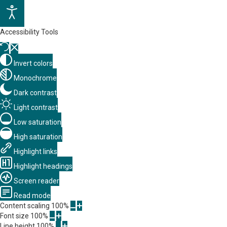
Accessibility Tools
Invert colors
Monochrome
Dark contrast
Light contrast
Low saturation
High saturation
Highlight links
Highlight headings
Screen reader
Read mode
Content scaling
100
%
Font size
100
%
Line height
100
%