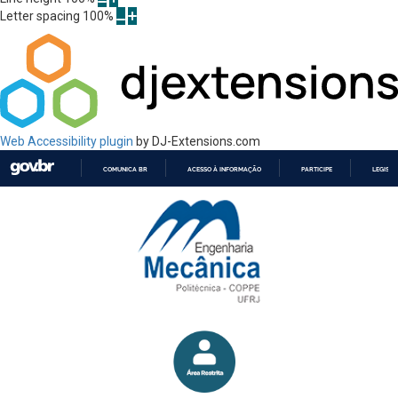
Letter spacing
100
%
Web Accessibility plugin
by DJ-Extensions.com
COMUNICA BR
ACESSO À INFORMAÇÃO
PARTICIPE
LEGISL
IR
PARA
O
CONTEÚDO