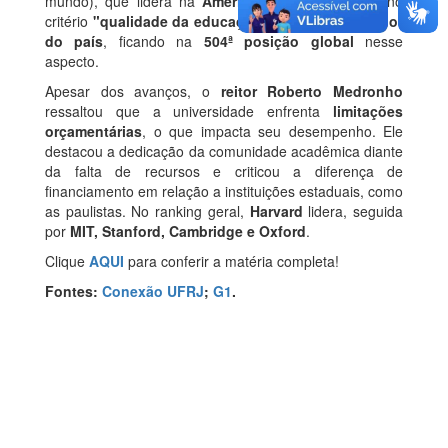
mundo), que lidera na
América Latina
. Destaque no
critério
"qualidade da educação"
, a
UFRJ é a melhor
do país
, ficando na
504ª posição global
nesse
aspecto.
Apesar dos avanços, o
reitor Roberto Medronho
ressaltou que a universidade enfrenta
limitações
orçamentárias
, o que impacta seu desempenho. Ele
destacou a dedicação da comunidade acadêmica diante
da falta de recursos e criticou a diferença de
financiamento em relação a instituições estaduais, como
as paulistas. No ranking geral,
Harvard
lidera, seguida
por
MIT, Stanford, Cambridge e Oxford
.
Clique
AQUI
para conferir a matéria completa!
Fontes:
Conexão UFRJ
;
G1
.