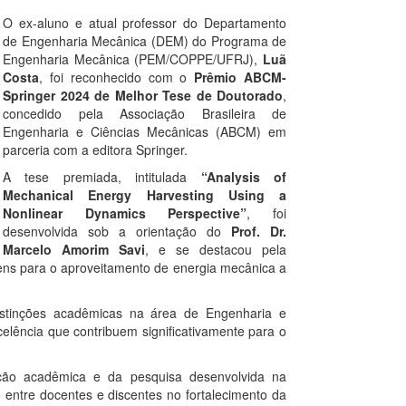
O ex-aluno e atual professor do Departamento
de Engenharia Mecânica (DEM) do Programa de
Engenharia Mecânica (PEM/COPPE/UFRJ),
Luã
Costa
, foi reconhecido com o
Prêmio ABCM-
Springer 2024 de Melhor Tese de Doutorado
,
concedido pela Associação Brasileira de
Engenharia e Ciências Mecânicas (ABCM) em
parceria com a editora Springer.
A tese premiada, intitulada
“Analysis of
Mechanical Energy Harvesting Using a
Nonlinear Dynamics Perspective”
, foi
desenvolvida sob a orientação do
Prof. Dr.
Marcelo Amorim Savi
, e se destacou pela
agens para o aproveitamento de energia mecânica a
stinções acadêmicas na área de Engenharia e
elência que contribuem significativamente para o
ção acadêmica e da pesquisa desenvolvida na
entre docentes e discentes no fortalecimento da