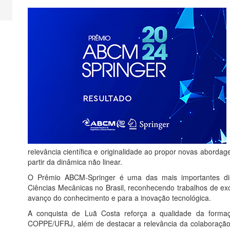
relevância científica e originalidade ao propor novas abord
partir da dinâmica não linear.
O Prêmio ABCM-Springer é uma das mais importantes di
Ciências Mecânicas no Brasil, reconhecendo trabalhos de exc
avanço do conhecimento e para a inovação tecnológica.
A conquista de Luã Costa reforça a qualidade da forma
COPPE/UFRJ, além de destacar a relevância da colaboração 