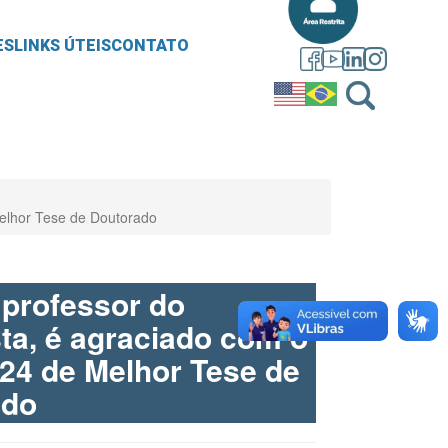
ES
LINKS ÚTEIS
CONTATO
elhor Tese de Doutorado
 professor do
a, é agraciado com o
24 de Melhor Tese de
ado