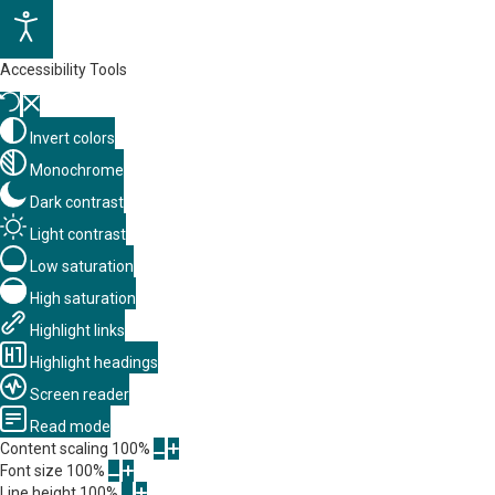
Accessibility Tools
Invert colors
Monochrome
Dark contrast
Light contrast
Low saturation
High saturation
Highlight links
Highlight headings
Screen reader
Read mode
Content scaling
100
%
Font size
100
%
Line height
100
%