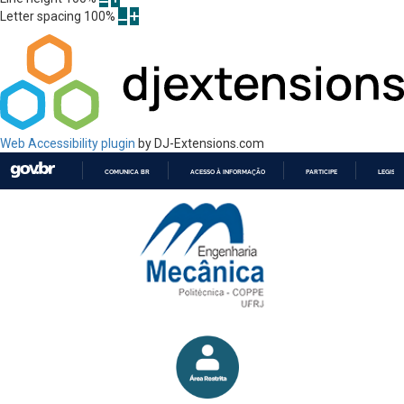
Letter spacing
100
%
Web Accessibility plugin
by DJ-Extensions.com
COMUNICA BR
ACESSO À INFORMAÇÃO
PARTICIPE
LEGISL
IR
PARA
O
CONTEÚDO