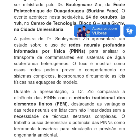
ser ministrado pelo
Dr. Souleymane Zio
, da
École
Polytechnique de Ouagadougou (Burkina Faso)
. O
evento acontece nesta sexta-feira,
24 de outubro
, às
13h
, no
Centro de Tecnologia, Bloco G – sala G-219,
na Cidade Universitária
.
A palestra do Dr. Souleymane Zio apresentará um
estudo sobre o uso de
redes neurais profundas
informadas por física (PINNs)
para analisar o
transporte de contaminantes em sistemas de água
subterrânea heterogêneos. O foco é mostrar como
essas redes podem prever o comportamento de
sistemas complexos, incorporando diretamente as leis
físicas nas equações do modelo.
Durante a apresentação, o Dr. Zio comparará a
eficiência das PINNs com o
método tradicional dos
elementos finitos (FEM)
, destacando as vantagens
das redes neurais em lidar com não linearidades sem a
necessidade de técnicas iterativas complexas. O
trabalho busca demonstrar o potencial das PINNs como
ferramenta inovadora para simulação e previsão em
engenharia ambiental.