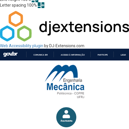
Letter spacing
100
%
Web Accessibility plugin
by DJ-Extensions.com
COMUNICA BR
ACESSO À INFORMAÇÃO
PARTICIPE
LEGISL
IR
PARA
O
CONTEÚDO