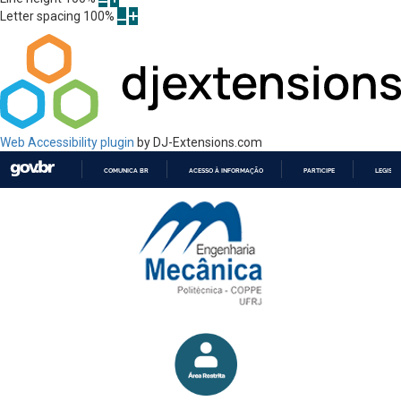
Letter spacing
100
%
Web Accessibility plugin
by DJ-Extensions.com
COMUNICA BR
ACESSO À INFORMAÇÃO
PARTICIPE
LEGISL
IR
PARA
O
CONTEÚDO