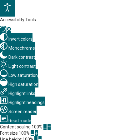
Accessibility Tools
Invert colors
Monochrome
Dark contrast
Light contrast
Low saturation
High saturation
Highlight links
Highlight headings
Screen reader
Read mode
Content scaling
100
%
Font size
100
%
Line height
100
%