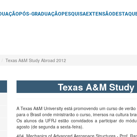
O
CONTEÚDO
DUAÇÃO
PÓS-GRADUAÇÃO
PESQUISA
EXTENSÃO
DESTAQU
Texas A&M Study Abroad 2012
Texas A&M Study
A Texas A&M University está promovendo um curso de verão 
para o Brasil onde ministrarão o curso, imersos na cultura bras
Os alunos da UFRJ estão convidados a participar do módul
agosto (de segunda a sexta-feira).
404. Mechanics of Advanced Aerospace Structures - Prof. Ra