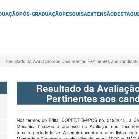
O
CONTEÚDO
DUAÇÃO
PÓS-GRADUAÇÃO
PESQUISA
EXTENSÃO
DESTAQU
Resultado da Avaliação dos Documentos Pertinentes aos candidato
Resultado da Avaliaç
Pertinentes aos cand
Nos termos do Edital COPPE/PEM/POS no. 319/2015, a Co
Mecânica finalizou o processo de Avaliação dos Docume
terceiro período letivo. A seguir encontram-se as listas co
Mestrado e Doutorado e a classificação como APTO ou NÃO