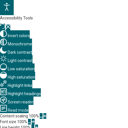
Accessibility Tools
Invert colors
Monochrome
Dark contrast
Light contrast
Low saturation
High saturation
Highlight links
Highlight headings
Screen reader
Read mode
Content scaling
100
%
Font size
100
%
Line height
100
%