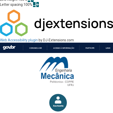
Letter spacing
100
%
Web Accessibility plugin
by DJ-Extensions.com
COMUNICA BR
ACESSO À INFORMAÇÃO
PARTICIPE
LEGISL
IR
PARA
O
CONTEÚDO