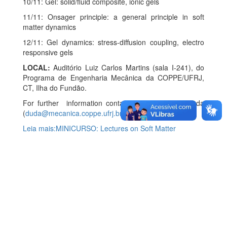
10/11: Gel: solid/fluid composite, ionic gels
11/11: Onsager principle: a general principle in soft
matter dynamics
12/11: Gel dynamics: stress-diffusion coupling, electro
responsive gels
LOCAL:
Auditório Luiz Carlos Martins (sala I-241), do
Programa de Engenharia Mecânica da COPPE/UFRJ,
CT, Ilha do Fundão.
For further information contact Prof. Fernando Duda
(
duda@mecanica.coppe.ufrj.br
)
Leia mais:MINICURSO: Lectures on Soft Matter