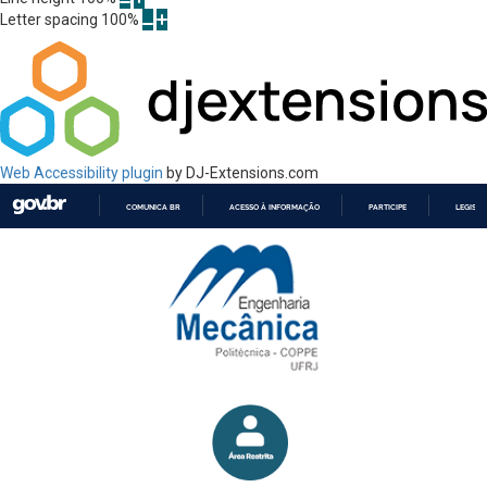
Letter spacing
100
%
Web Accessibility plugin
by DJ-Extensions.com
COMUNICA BR
ACESSO À INFORMAÇÃO
PARTICIPE
LEGISL
IR
PARA
O
CONTEÚDO