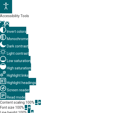
Accessibility Tools
Invert colors
Monochrome
Dark contrast
Light contrast
Low saturation
High saturation
Highlight links
Highlight headings
Screen reader
Read mode
Content scaling
100
%
Font size
100
%
Line height
100
%