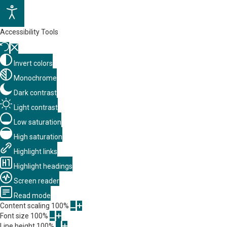
Accessibility Tools
Invert colors
Monochrome
Dark contrast
Light contrast
Low saturation
High saturation
Highlight links
Highlight headings
Screen reader
Read mode
Content scaling
100
%
Font size
100
%
Line height
100
%