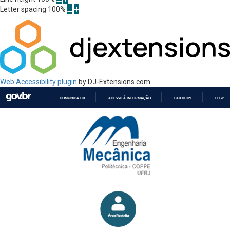
Letter spacing
100
%
Web Accessibility plugin
by DJ-Extensions.com
COMUNICA BR
ACESSO À INFORMAÇÃO
PARTICIPE
LEGISL
IR
PARA
O
CONTEÚDO