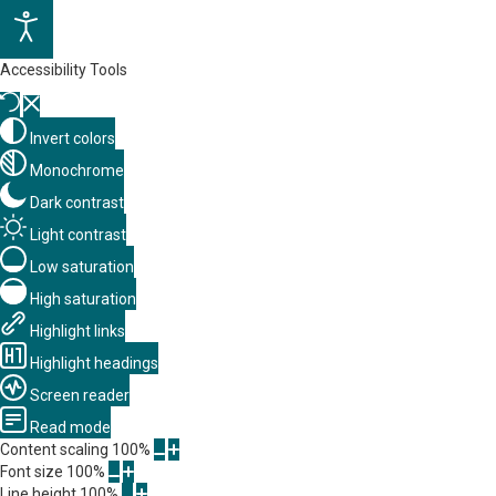
Accessibility Tools
Invert colors
Monochrome
Dark contrast
Light contrast
Low saturation
High saturation
Highlight links
Highlight headings
Screen reader
Read mode
Content scaling
100
%
Font size
100
%
Line height
100
%