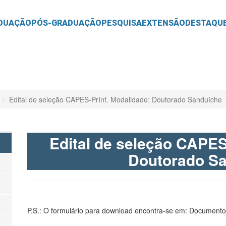
O
CONTEÚDO
DUAÇÃO
PÓS-GRADUAÇÃO
PESQUISA
EXTENSÃO
DESTAQU
Edital de seleção CAPES-PrInt. Modalidade: Doutorado Sanduíche
Edital de seleção CAPES
Doutorado S
P.S.: O formulário para download encontra-se em: Documentos