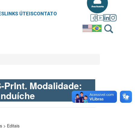
ES
LINKS ÚTEIS
CONTATO
-PrInt. Modalidade:
anduíche
 > Editais