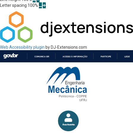
Letter spacing
100
%
Web Accessibility plugin
by DJ-Extensions.com
COMUNICA BR
ACESSO À INFORMAÇÃO
PARTICIPE
LEGISL
IR
PARA
O
CONTEÚDO