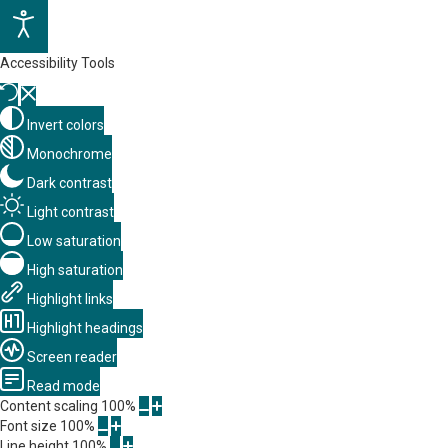
Accessibility Tools
Invert colors
Monochrome
Dark contrast
Light contrast
Low saturation
High saturation
Highlight links
Highlight headings
Screen reader
Read mode
Content scaling
100
%
Font size
100
%
Line height
100
%