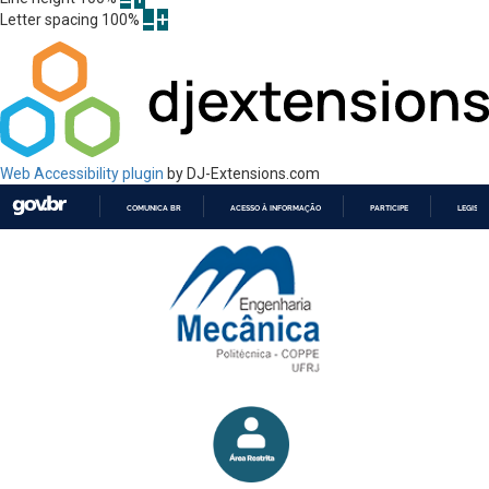
Letter spacing
100
%
Web Accessibility plugin
by DJ-Extensions.com
COMUNICA BR
ACESSO À INFORMAÇÃO
PARTICIPE
LEGISL
IR
PARA
O
CONTEÚDO