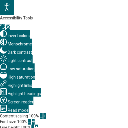
Accessibility Tools
Invert colors
Monochrome
Dark contrast
Light contrast
Low saturation
High saturation
Highlight links
Highlight headings
Screen reader
Read mode
Content scaling
100
%
Font size
100
%
Line height
100
%