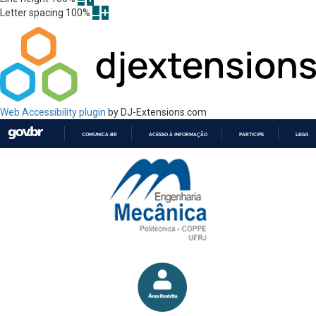
Letter spacing
100
%
Web Accessibility plugin
by DJ-Extensions.com
COMUNICA BR
ACESSO À INFORMAÇÃO
PARTICIPE
LEGISL
IR
PARA
O
CONTEÚDO