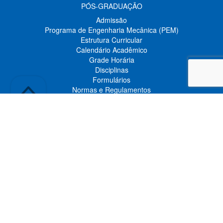
PÓS-GRADUAÇÃO
Admissão
Programa de Engenharia Mecânica (PEM)
Estrutura Curricular
Calendário Acadêmico
Grade Horária
Disciplinas
Formulários
Normas e Regulamentos
Informes da Pós-Graduação
Agenda da Pós-Graduação
Links Recomendados
Pesquisa
Seminários Internacionais
Workshops
Minicursos
Seminários Nacionais
PESQUISA
Áreas de Concentração
Laboratórios
Projetos