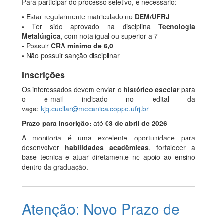
Para participar do processo seletivo, é necessário:
•
Estar regularmente matriculado no
DEM/UFRJ
•
Ter sido aprovado na disciplina
Tecnologia
Metalúrgica
, com nota igual ou superior a 7
•
Possuir
CRA mínimo de 6,0
•
Não possuir sanção disciplinar
Inscrições
Os interessados devem enviar o
histórico escolar
para
o e-mail indicado no edital da
vaga:
kjq.cuellar@mecanica.coppe.ufrj.br
Prazo para inscrição:
até
03 de abril de 2026
A monitoria é uma excelente oportunidade para
desenvolver
habilidades acadêmicas
, fortalecer a
base técnica e atuar diretamente no apoio ao ensino
dentro da graduação.
Atenção: Novo Prazo de