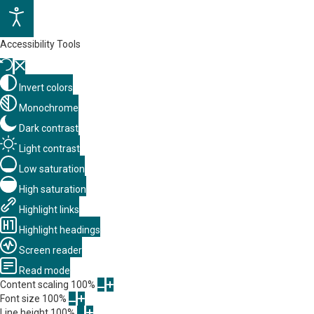
Accessibility Tools
Invert colors
Monochrome
Dark contrast
Light contrast
Low saturation
High saturation
Highlight links
Highlight headings
Screen reader
Read mode
Content scaling
100
%
Font size
100
%
Line height
100
%