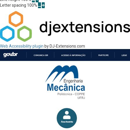
Letter spacing
100
%
Web Accessibility plugin
by DJ-Extensions.com
COMUNICA BR
ACESSO À INFORMAÇÃO
PARTICIPE
LEGISL
IR
PARA
O
CONTEÚDO