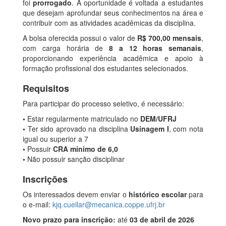
foi
prorrogado
. A oportunidade é voltada a estudantes
que desejam aprofundar seus conhecimentos na área e
contribuir com as atividades acadêmicas da disciplina.
A bolsa oferecida possui o valor de
R$ 700,00 mensais
,
com carga horária de
8 a 12 horas semanais
,
proporcionando experiência acadêmica e apoio à
formação profissional dos estudantes selecionados.
Requisitos
Para participar do processo seletivo, é necessário:
•
Estar regularmente matriculado no
DEM/UFRJ
•
Ter sido aprovado na disciplina
Usinagem I
, com nota
igual ou superior a 7
•
Possuir
CRA mínimo de 6,0
•
Não possuir sanção disciplinar
Inscrições
Os interessados devem enviar o
histórico escolar
para
o e-mail:
kjq.cuellar@mecanica.coppe.ufrj.br
Novo prazo para inscrição:
até
03 de abril de 2026