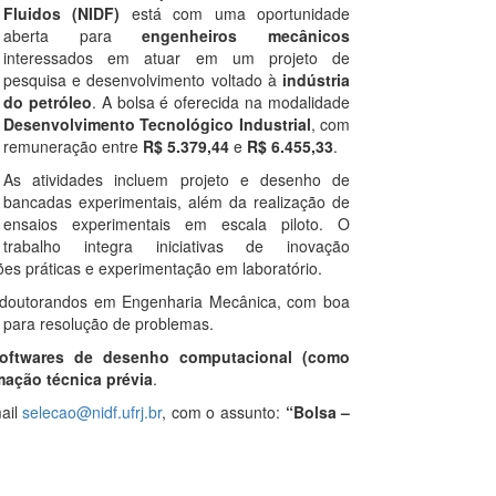
Fluidos (NIDF)
está com uma oportunidade
aberta para
engenheiros mecânicos
interessados em atuar em um projeto de
pesquisa e desenvolvimento voltado à
indústria
do petróleo
. A bolsa é oferecida na modalidade
Desenvolvimento Tecnológico Industrial
, com
remuneração entre
R$ 5.379,44
e
R$ 6.455,33
.
As atividades incluem projeto e desenho de
bancadas experimentais, além da realização de
ensaios experimentais em escala piloto. O
trabalho integra iniciativas de inovação
ões práticas e experimentação em laboratório.
e doutorandos em Engenharia Mecânica, com boa
o para resolução de problemas.
oftwares de desenho computacional (como
mação técnica prévia
.
ail
selecao@nidf.ufrj.br
, com o assunto:
“Bolsa –