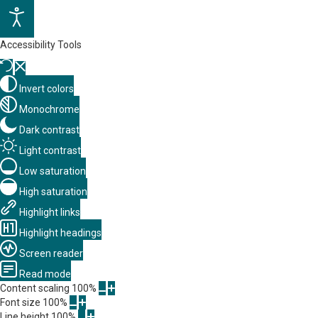
Accessibility Tools
Invert colors
Monochrome
Dark contrast
Light contrast
Low saturation
High saturation
Highlight links
Highlight headings
Screen reader
Read mode
Content scaling
100
%
Font size
100
%
Line height
100
%