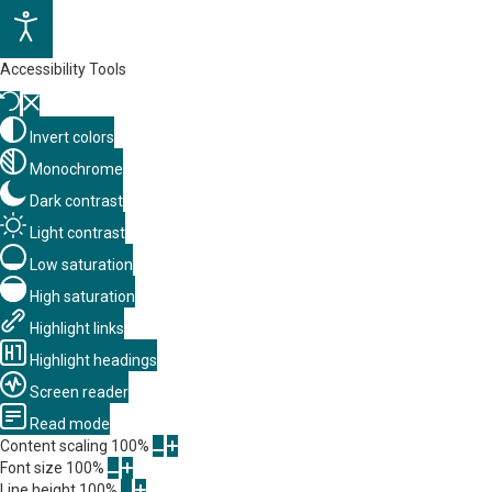
Accessibility Tools
Invert colors
Monochrome
Dark contrast
Light contrast
Low saturation
High saturation
Highlight links
Highlight headings
Screen reader
Read mode
Content scaling
100
%
Font size
100
%
Line height
100
%