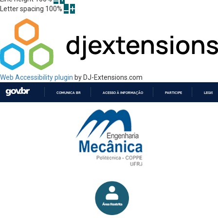
Letter spacing
100
%
Web Accessibility plugin
by DJ-Extensions.com
COMUNICA BR
ACESSO À INFORMAÇÃO
PARTICIPE
LEGISL
IR
PARA
O
CONTEÚDO