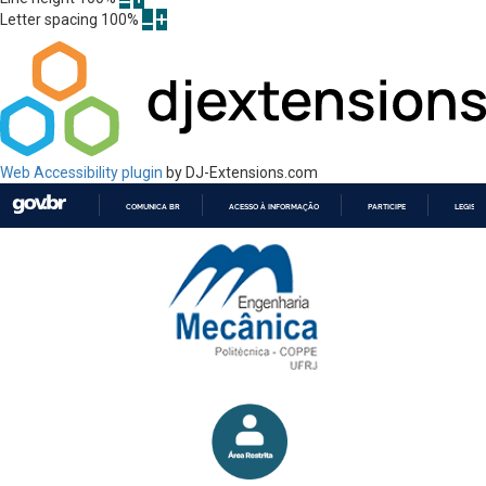
Letter spacing
100
%
Web Accessibility plugin
by DJ-Extensions.com
COMUNICA BR
ACESSO À INFORMAÇÃO
PARTICIPE
LEGISL
IR
PARA
O
CONTEÚDO