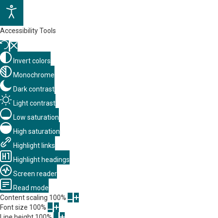
Accessibility Tools
Invert colors
Monochrome
Dark contrast
Light contrast
Low saturation
High saturation
Highlight links
Highlight headings
Screen reader
Read mode
Content scaling
100
%
Font size
100
%
Line height
100
%