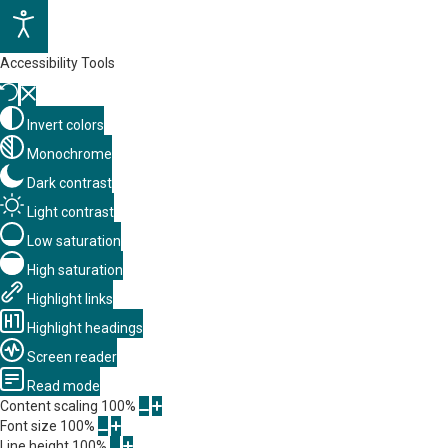
Accessibility Tools
Invert colors
Monochrome
Dark contrast
Light contrast
Low saturation
High saturation
Highlight links
Highlight headings
Screen reader
Read mode
Content scaling
100
%
Font size
100
%
Line height
100
%