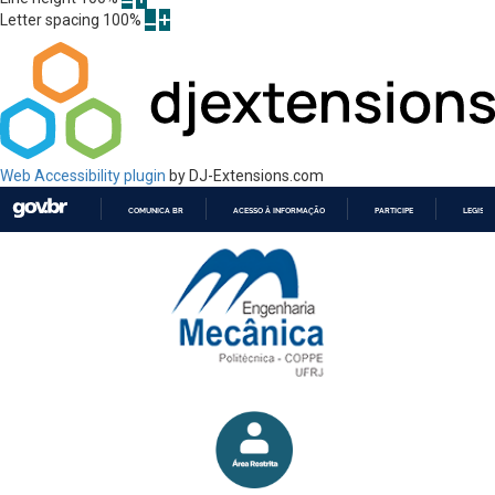
Letter spacing
100
%
Web Accessibility plugin
by DJ-Extensions.com
COMUNICA BR
ACESSO À INFORMAÇÃO
PARTICIPE
LEGISL
IR
PARA
O
CONTEÚDO