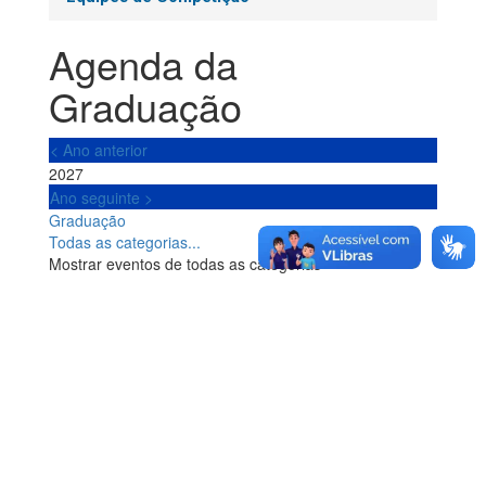
Agenda da
Graduação
< Ano anterior
2027
Ano seguinte >
Paginat
Graduação
Todas as categorias...
Mostrar eventos de todas as categorias