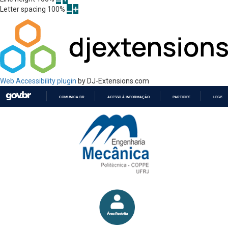
Letter spacing
100
%
Web Accessibility plugin
by DJ-Extensions.com
COMUNICA BR
ACESSO À INFORMAÇÃO
PARTICIPE
LEGISL
IR
PARA
O
CONTEÚDO