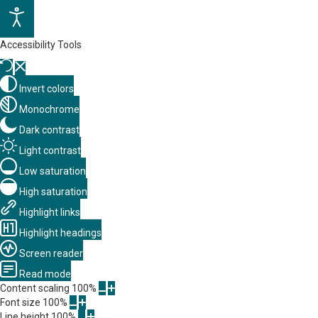
Accessibility Tools
Invert colors
Monochrome
Dark contrast
Light contrast
Low saturation
High saturation
Highlight links
Highlight headings
Screen reader
Read mode
Content scaling
100
%
Font size
100
%
Line height
100
%