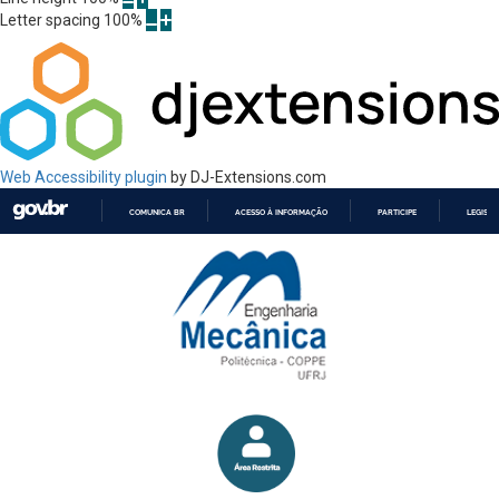
Letter spacing
100
%
Web Accessibility plugin
by DJ-Extensions.com
COMUNICA BR
ACESSO À INFORMAÇÃO
PARTICIPE
LEGISL
IR
PARA
O
CONTEÚDO