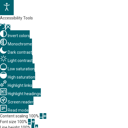
Accessibility Tools
Invert colors
Monochrome
Dark contrast
Light contrast
Low saturation
High saturation
Highlight links
Highlight headings
Screen reader
Read mode
Content scaling
100
%
Font size
100
%
Line height
100
%