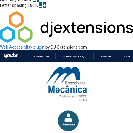
Letter spacing
100
%
Web Accessibility plugin
by DJ-Extensions.com
COMUNICA BR
ACESSO À INFORMAÇÃO
PARTICIPE
LEGISL
IR
PARA
O
CONTEÚDO