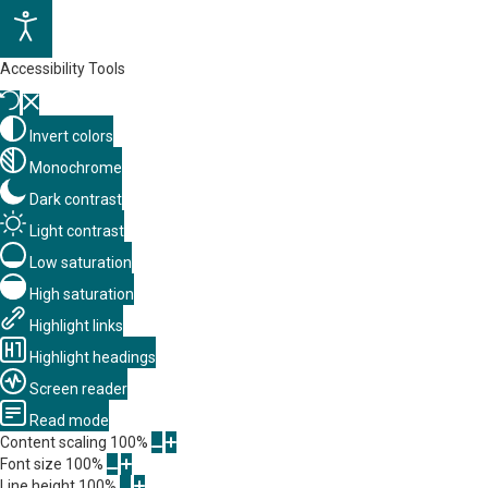
Accessibility Tools
Invert colors
Monochrome
Dark contrast
Light contrast
Low saturation
High saturation
Highlight links
Highlight headings
Screen reader
Read mode
Content scaling
100
%
Font size
100
%
Line height
100
%