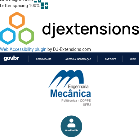
Letter spacing
100
%
Web Accessibility plugin
by DJ-Extensions.com
COMUNICA BR
ACESSO À INFORMAÇÃO
PARTICIPE
LEGISL
IR
PARA
O
CONTEÚDO