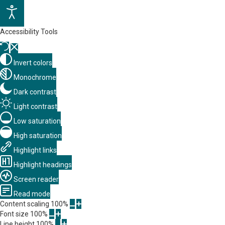
Accessibility Tools
Invert colors
Monochrome
Dark contrast
Light contrast
Low saturation
High saturation
Highlight links
Highlight headings
Screen reader
Read mode
Content scaling
100
%
Font size
100
%
Line height
100
%