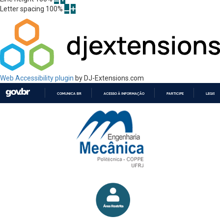
Letter spacing
100
%
Web Accessibility plugin
by DJ-Extensions.com
COMUNICA BR
ACESSO À INFORMAÇÃO
PARTICIPE
LEGISL
IR
PARA
O
CONTEÚDO