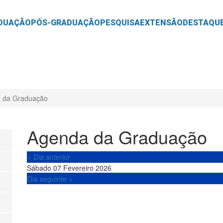
O
CONTEÚDO
DUAÇÃO
PÓS-GRADUAÇÃO
PESQUISA
EXTENSÃO
DESTAQU
 da Graduação
Agenda da Graduação
< Dia anterior
Sábado 07 Fevereiro 2026
Dia seguinte >