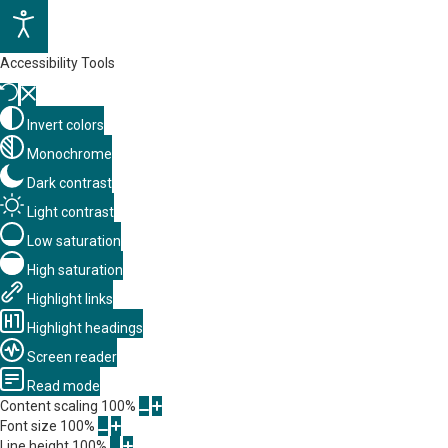
Accessibility Tools
Invert colors
Monochrome
Dark contrast
Light contrast
Low saturation
High saturation
Highlight links
Highlight headings
Screen reader
Read mode
Content scaling
100
%
Font size
100
%
Line height
100
%