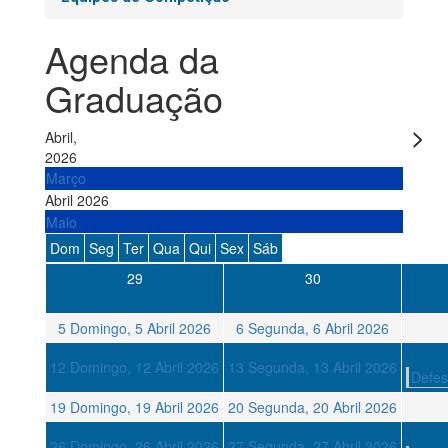
Agenda da
Graduação
Abril,
2026
Março
Abril 2026
Maio
Dom
Seg
Ter
Qua
Qui
Sex
Sáb
29
30
5
Domingo, 5 Abril 2026
6
Segunda, 6 Abril 2026
12
Domingo, 12 Abril 2026
13
Segunda, 13 Abril 2026
Defesa
19
Domingo, 19 Abril 2026
20
Segunda, 20 Abril 2026
26
Domingo, 26 Abril 2026
27
Segunda, 27 Abril 2026