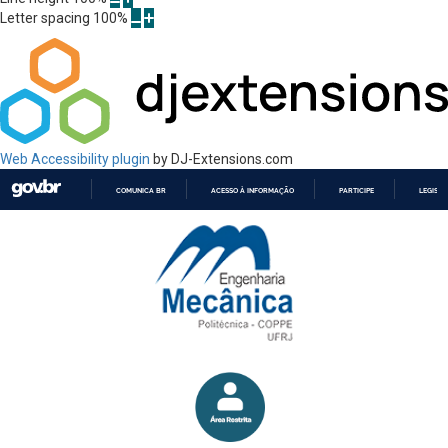
Letter spacing
100
%
Web Accessibility plugin
by DJ-Extensions.com
COMUNICA BR
ACESSO À INFORMAÇÃO
PARTICIPE
LEGISL
IR
PARA
O
CONTEÚDO