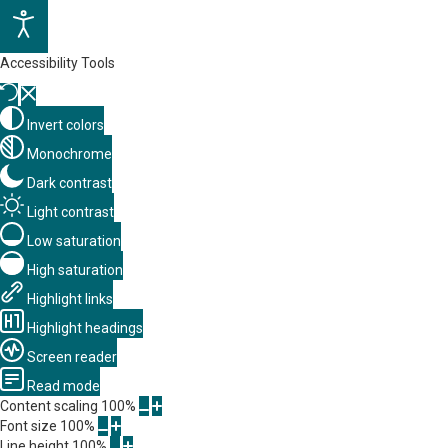
Accessibility Tools
Invert colors
Monochrome
Dark contrast
Light contrast
Low saturation
High saturation
Highlight links
Highlight headings
Screen reader
Read mode
Content scaling
100
%
Font size
100
%
Line height
100
%