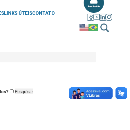
ES
LINKS ÚTEIS
CONTATO
dos?