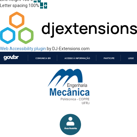
Letter spacing
100
%
Web Accessibility plugin
by DJ-Extensions.com
COMUNICA BR
ACESSO À INFORMAÇÃO
PARTICIPE
LEGISL
IR
PARA
O
CONTEÚDO