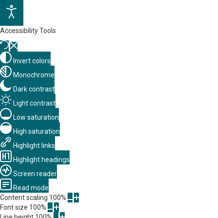
Accessibility Tools
Invert colors
Monochrome
Dark contrast
Light contrast
Low saturation
High saturation
Highlight links
Highlight headings
Screen reader
Read mode
Content scaling
100
%
Font size
100
%
Line height
100
%