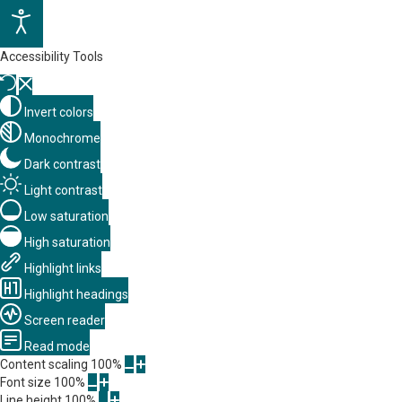
Accessibility Tools
Invert colors
Monochrome
Dark contrast
Light contrast
Low saturation
High saturation
Highlight links
Highlight headings
Screen reader
Read mode
Content scaling
100
%
Font size
100
%
Line height
100
%