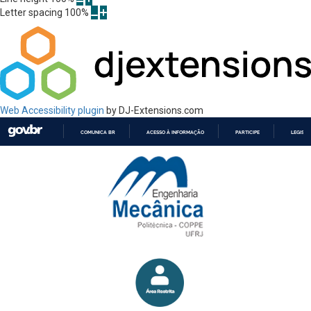
Letter spacing
100
%
Web Accessibility plugin
by DJ-Extensions.com
COMUNICA BR
ACESSO À INFORMAÇÃO
PARTICIPE
LEGISL
IR
PARA
O
CONTEÚDO