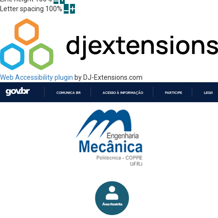
Letter spacing
100
%
Web Accessibility plugin
by DJ-Extensions.com
COMUNICA BR
ACESSO À INFORMAÇÃO
PARTICIPE
LEGISL
IR
PARA
O
CONTEÚDO