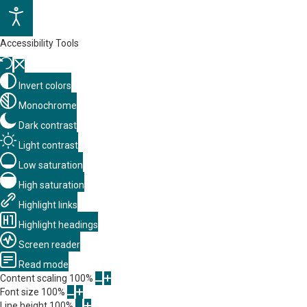
Accessibility Tools
Invert colors
Monochrome
Dark contrast
Light contrast
Low saturation
High saturation
Highlight links
Highlight headings
Screen reader
Read mode
Content scaling
100
%
Font size
100
%
Line height
100
%