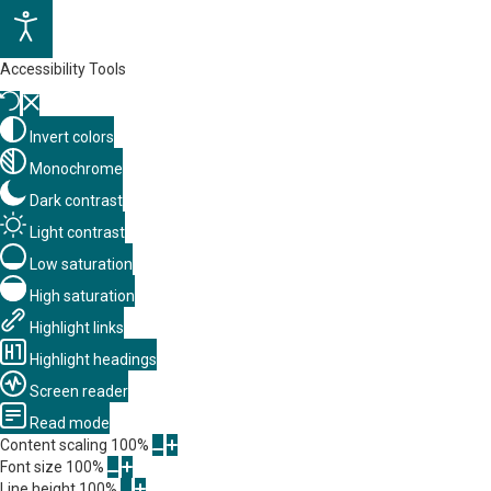
Accessibility Tools
Invert colors
Monochrome
Dark contrast
Light contrast
Low saturation
High saturation
Highlight links
Highlight headings
Screen reader
Read mode
Content scaling
100
%
Font size
100
%
Line height
100
%