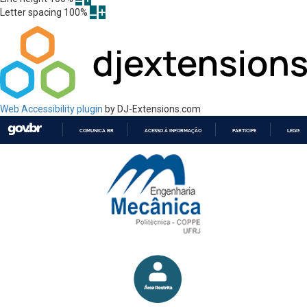
Letter spacing
100
%
Web Accessibility plugin
by DJ-Extensions.com
COMUNICA BR
ACESSO À INFORMAÇÃO
PARTICIPE
LEGISL
IR
PARA
O
CONTEÚDO