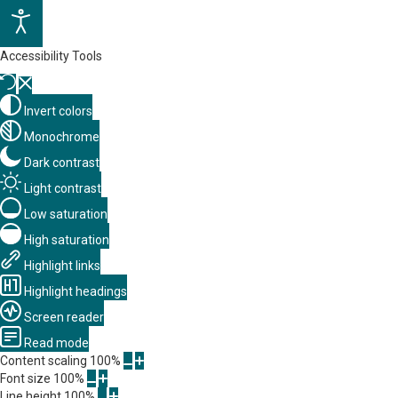
Accessibility Tools
Invert colors
Monochrome
Dark contrast
Light contrast
Low saturation
High saturation
Highlight links
Highlight headings
Screen reader
Read mode
Content scaling
100
%
Font size
100
%
Line height
100
%