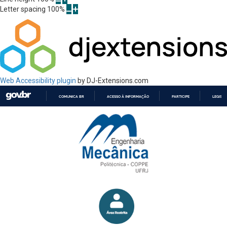
Letter spacing
100
%
Web Accessibility plugin
by DJ-Extensions.com
COMUNICA BR
ACESSO À INFORMAÇÃO
PARTICIPE
LEGISL
IR
PARA
O
CONTEÚDO