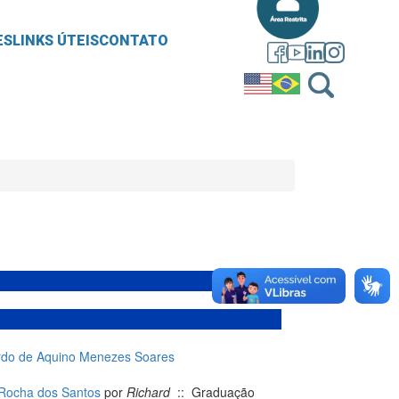
ES
LINKS ÚTEIS
CONTATO
ardo de Aquino Menezes Soares
e Rocha dos Santos
por
Richard
:: Graduação