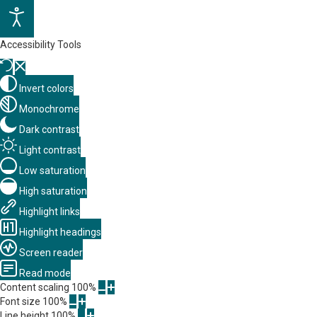
Accessibility Tools
Invert colors
Monochrome
Dark contrast
Light contrast
Low saturation
High saturation
Highlight links
Highlight headings
Screen reader
Read mode
Content scaling
100
%
Font size
100
%
Line height
100
%