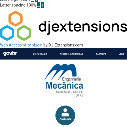
Letter spacing
100
%
Web Accessibility plugin
by DJ-Extensions.com
COMUNICA BR
ACESSO À INFORMAÇÃO
PARTICIPE
LEGISL
IR
PARA
O
CONTEÚDO