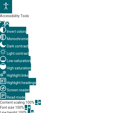
Accessibility Tools
Invert colors
Monochrome
Dark contrast
Light contrast
Low saturation
High saturation
Highlight links
Highlight headings
Screen reader
Read mode
Content scaling
100
%
Font size
100
%
Line height
100
%