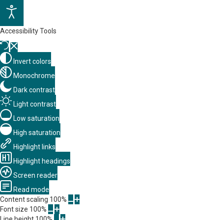
Accessibility Tools
Invert colors
Monochrome
Dark contrast
Light contrast
Low saturation
High saturation
Highlight links
Highlight headings
Screen reader
Read mode
Content scaling
100
%
Font size
100
%
Line height
100
%