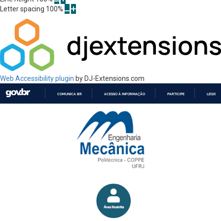
Letter spacing
100
%
Web Accessibility plugin
by DJ-Extensions.com
COMUNICA BR
ACESSO À INFORMAÇÃO
PARTICIPE
LEGISL
IR
PARA
O
CONTEÚDO