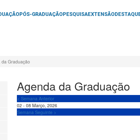
O
CONTEÚDO
DUAÇÃO
PÓS-GRADUAÇÃO
PESQUISA
EXTENSÃO
DESTAQU
 da Graduação
Agenda da Graduação
< Semana Anterior
02 - 08 Março, 2026
Semana Seguinte >