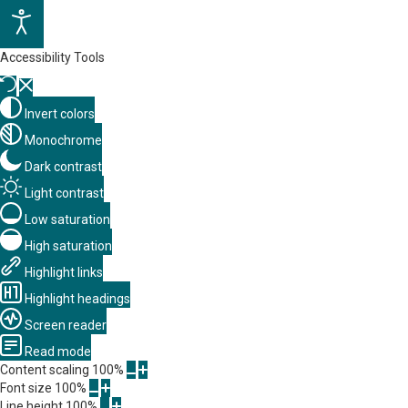
Accessibility Tools
Invert colors
Monochrome
Dark contrast
Light contrast
Low saturation
High saturation
Highlight links
Highlight headings
Screen reader
Read mode
Content scaling
100
%
Font size
100
%
Line height
100
%