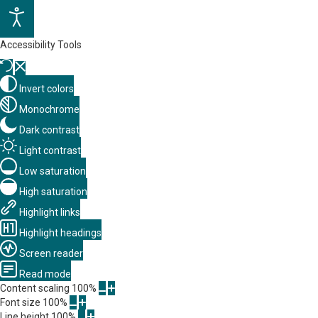
Accessibility Tools
Invert colors
Monochrome
Dark contrast
Light contrast
Low saturation
High saturation
Highlight links
Highlight headings
Screen reader
Read mode
Content scaling
100
%
Font size
100
%
Line height
100
%