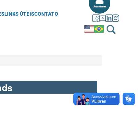
ES
LINKS ÚTEIS
CONTATO
ads