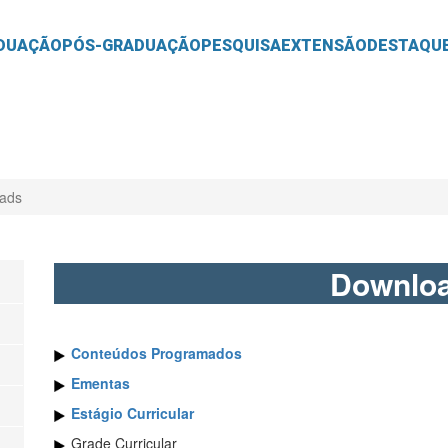
O
CONTEÚDO
DUAÇÃO
PÓS-GRADUAÇÃO
PESQUISA
EXTENSÃO
DESTAQU
ads
Downlo
Conteúdos Programados
Ementas
Estágio Curricular
Grade Curricular