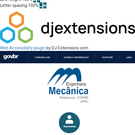
Letter spacing
100
%
Web Accessibility plugin
by DJ-Extensions.com
COMUNICA BR
ACESSO À INFORMAÇÃO
PARTICIPE
LEGISL
IR
PARA
O
CONTEÚDO