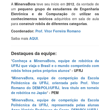
A
MinervaBots
teve seu início em
2012
, da vontade de
um
pequeno grupo de estudantes de Engenharia
Eletrônica e de Computação
de
utilizar os
conhecimentos teóricos
adquiridos em sala de aula
para
construir robôs de diferentes categorias
.
Coordenador:
Prof. Vitor Ferreira Romano
Saiba mais
AQUI
.
Destaques da equipe:
"
Conheça a MinervaBots, equipe de robótica da
UFRJ que viaja o Brasil e o mundo competindo com
robôs feitos pelos próprios alunos
"
- UFRJ
"
MinervaBots, equipe de competição da Escola
Politécnica da UFRJ, orientada pelo Prof. Vitor
Romano do DEM/POLI/UFRJ, leva título em torneio
de robótica no Japão
"
- PEM
"
MinervaBots, equipe de competição da Escola
Politécnica da UFRJ, representada pelas alunas
Anne Victória Rodrigues da Costa, DEM/POLI/UFRJ,