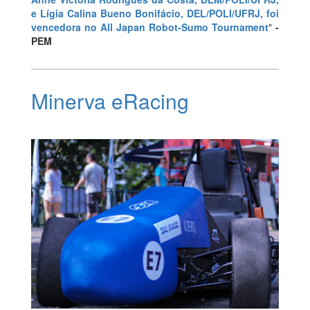
e Lígia Calina Bueno Bonifácio, DEL/POLI/UFRJ, foi
vencedora no All Japan Robot-Sumo Tournament
"
-
PEM
Minerva eRacing