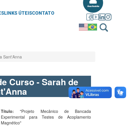
ES
LINKS ÚTEIS
CONTATO
ra Sant'Anna
de Curso - Sarah de
nt'Anna
Título:
"Projeto Mecânico de Bancada
Experimental para Testes de Acoplamento
Magnético"