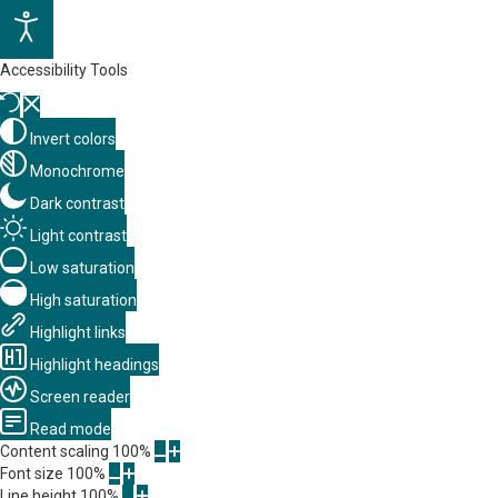
Accessibility Tools
Invert colors
Monochrome
Dark contrast
Light contrast
Low saturation
High saturation
Highlight links
Highlight headings
Screen reader
Read mode
Content scaling
100
%
Font size
100
%
Line height
100
%