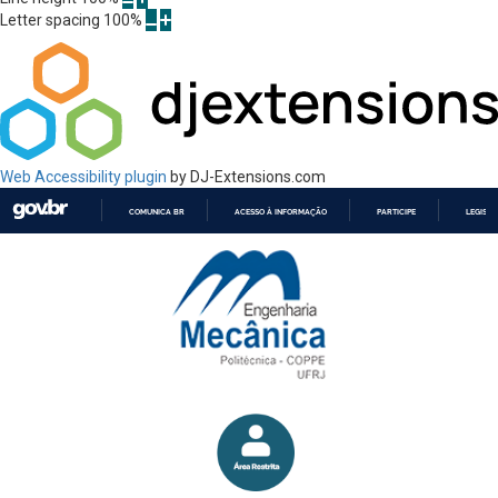
Letter spacing
100
%
Web Accessibility plugin
by DJ-Extensions.com
COMUNICA BR
ACESSO À INFORMAÇÃO
PARTICIPE
LEGISL
IR
PARA
O
CONTEÚDO