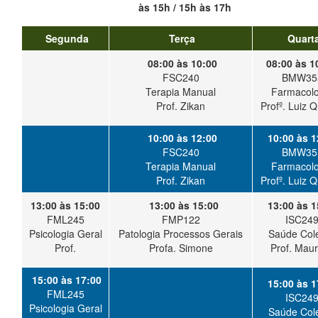
às 15h / 15h às 17h
Segunda
Terça
Quart
08:00 às 10:00
08:00 às 1
FSC240
BMW35
Terapia Manual
Farmacolo
Prof. Zikan
Profº. Luiz Q
10:00 às 12:00
10:00 às 1
FSC240
BMW35
Terapia Manual
Farmacolo
Prof. Zikan
Profº. Luiz Q
13:00 às 15:00
13:00 às 15:00
13:00 às 1
FML245
FMP122
ISC24
Psicologia Geral
Patologia Processos Gerais
Saúde Cole
Prof.
Profa. Simone
Prof. Maur
15:00 às 17:00
15:00 às 1
FML245
ISC24
Psicologia Geral
Saúde Cole