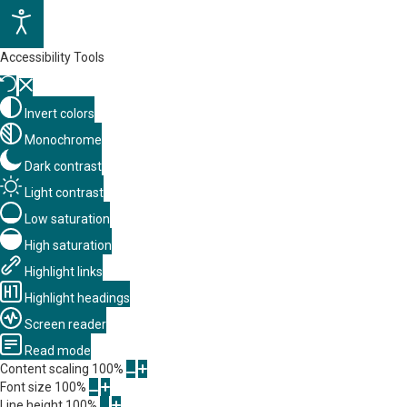
Accessibility Tools
Invert colors
Monochrome
Dark contrast
Light contrast
Low saturation
High saturation
Highlight links
Highlight headings
Screen reader
Read mode
Content scaling
100
%
Font size
100
%
Line height
100
%