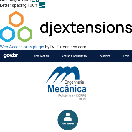
Letter spacing
100
%
Web Accessibility plugin
by DJ-Extensions.com
COMUNICA BR
ACESSO À INFORMAÇÃO
PARTICIPE
LEGISL
IR
PARA
O
CONTEÚDO