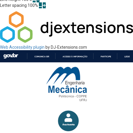
Letter spacing
100
%
Web Accessibility plugin
by DJ-Extensions.com
COMUNICA BR
ACESSO À INFORMAÇÃO
PARTICIPE
LEGISL
IR
PARA
O
CONTEÚDO